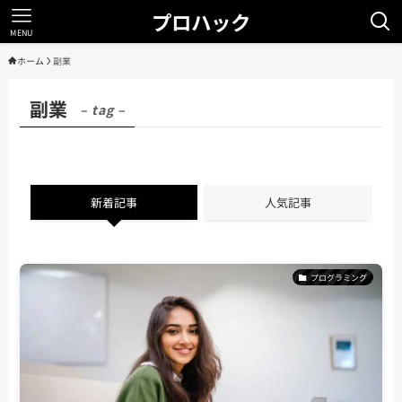
プロハック
MENU
ホーム
副業
副業
– tag –
新着記事
人気記事
プログラミング