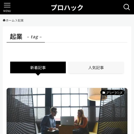
プロハック
MENU
ホーム
起業
起業
– tag –
新着記事
人気記事
フリーランス