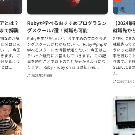
アとは？
Rubyが学べるおすすめプログラミン
【2024最
まで解説
グスクール7選！就職も可能
就職先か
評判なのか気
Rubyを学びたいけど、おすすめのプログラミ
GEEK JO
、自分はどん
ングスクールがわからない…。 Rubyやphpが
就職先って
い…。 今回
学べるスクールの情報が知りたい！ 今回はこ
ういった疑
きます。 こ
ういった疑問にお答えしていきます。 この記
事を読むこ
が分かるよう
事を読むことで以下のことが分かるようにな
ります。 GEE
は...
ります。 Ruby・ruby on railsは初心者...
GEEK JO
J...
2026年2月6日
2026年2月
ングスクール