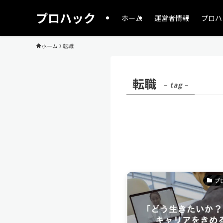
プロハック
ホーム
運営者情報
プロハ
ホーム
転職
転職
– tag –
プ