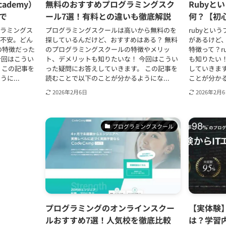
ademy）
無料のおすすめプログラミングスク
Rubyと
で
ール7選！有料との違いも徹底解説
何？【初
グラミングス
プログラミングスクールは高いから無料のを
rubyとい
際不安。どん
探しているんだけど、おすすめはある？ 無料
があるけど、
の特徴だった
のプログラミングスクールの特徴やメリッ
特徴って？r
今回はこうい
ト、デメリットも知りたいな！ 今回はこうい
も知りたい
 この記事を
った疑問にお答えしていきます。 この記事を
していきま
に...
読むことで以下のことが分かるようにな...
ことが分かるよ
2026年2月6日
2026年2月
プログラミングスクール
プログラミングのオンラインスクー
【実体験】
ルおすすめ7選！人気校を徹底比較
は？学習