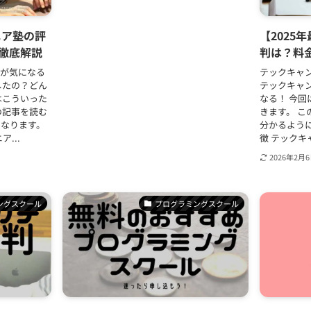
ニア塾の評
【2025
徹底解説
判は？料
金が気になる
テックキャ
したの？どん
テックキャ
はこういった
なる！ 今
の記事を読む
きます。 
になります。
分かるよう
...
徴 テックキ
2026年2月
ングスクール
プログラミングスクール