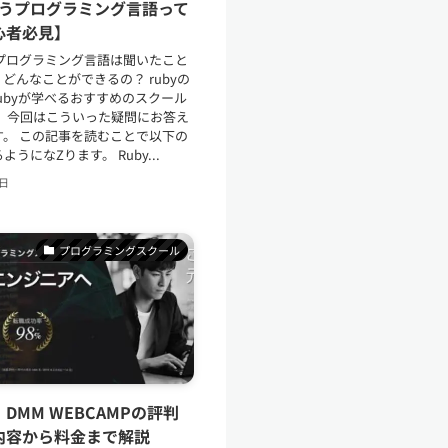
いうプログラミング言語って
心者必見】
うプログラミング言語は聞いたこと
どんなことができるの？ rubyの
ubyが学べるおすすめのスクール
！ 今回はこういった疑問にお答え
す。 この記事を読むことで以下の
うになZります。 Ruby...
6日
プログラミングスクール
DMM WEBCAMPの評判
内容から料金まで解説