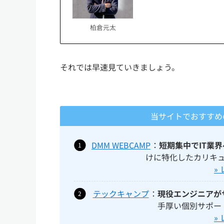
柏倉元太
それでは早速見ていきましょう。
当サイトでおすすめ
DMM WEBCAMP
：
短期集中でIT業
けに特化したカリキ
»
テックキャンプ
：
現役エンジニアが
手厚い個別サポー
»