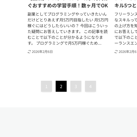
ぐおすすめの学習手順！数ヶ月でOK
キル5つ
副業としてプログラミングやっていきたいん
フリーラン
だけどとりあえず月5万円目指したい 月5万円
なスキルっ
稼ぐにはどうしたらいいの？ 今回はこういっ
の上げ方を
た疑問にお答えしていきます。 この記事を読
にお答えし
むことで以下のことが分かるようになりま
で以下のこ
す。 プログラミングで月5万円稼ぐため...
ーランスエン
2026年2月6日
2026年2月
1
2
3
4