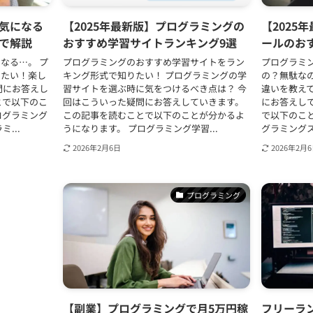
気になる
【2025年最新版】プログラミングの
【2025
で解説
おすすめ学習サイトランキング9選
ールのお
なる…。 プ
プログラミングのおすすめ学習サイトをラン
プログラミ
りたい！楽し
キング形式で知りたい！ プログラミングの学
の？無駄な
問にお答えし
習サイトを選ぶ時に気をつけるべき点は？ 今
違いを教え
とで以下のこ
回はこういった疑問にお答えしていきます。
にお答えし
ログラミング
この記事を読むことで以下のことが分かるよ
で以下のこ
...
うになります。 プログラミング学習...
グラミングス
2026年2月6日
2026年2月
プログラミング
【副業】プログラミングで月5万円稼
フリーラ