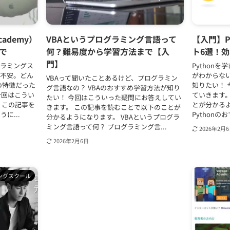
ademy）
VBAというプログラミング言語って
【入門】P
で
何？難易度から学習方法まで【入
ト6選！
門】
グラミングス
Python
際不安。どん
がわからない
VBAって聞いたことあるけど、プログラミン
の特徴だった
知りたい！
グ言語なの？ VBAのおすすめ学習方法が知り
今回はこうい
ていきます
たい！ 今回はこういった疑問にお答えしてい
 この記事を
とが分かるよ
きます。 この記事を読むことで以下のことが
に...
Pythonのお
分かるようになります。 VBAというプログラ
ミング言語って何？ プログラミング言...
2026年2月
2026年2月6日
ングスクール