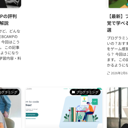
MPの評判
【最新】
解説
覚で学べ
選
だけど、どんな
BCAMPの
プログラミ
 今回はこう
いの？おす
。 この記事
をゲーム感
るようになり
ら？ 今回
・学習内容・料
ます。 こ
かるようにな
2026年2月
ログラミング
プログラミング